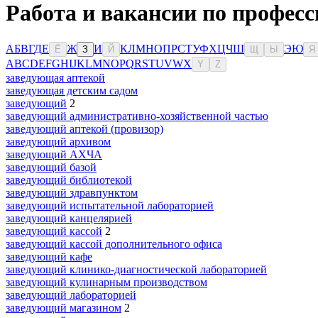
Работа и вакансии по профес
А
Б
В
Г
Д
Е
Ж
И
К
Л
М
Н
О
П
Р
С
Т
У
Ф
Х
Ц
Ч
Ш
Э
Ю
Ё
З
Й
Щ
Ы
Я
A
B
C
D
E
F
G
H
I
J
K
L
M
N
O
P
Q
R
S
T
U
V
W
X
Y
Z
заведующая аптекой
заведующая детским садом
заведующий
2
заведующий административно-хозяйственной частью
заведующий аптекой (провизор)
заведующий архивом
заведующий АХЧА
заведующий базой
заведующий библиотекой
заведующий здравпунктом
заведующий испытательной лабораторией
заведующий канцелярией
заведующий кассой
2
заведующий кассой дополнительного офиса
заведующий кафе
заведующий клинико-диагностической лабораторией
заведующий кулинарным производством
заведующий лабораторией
заведующий магазином
2