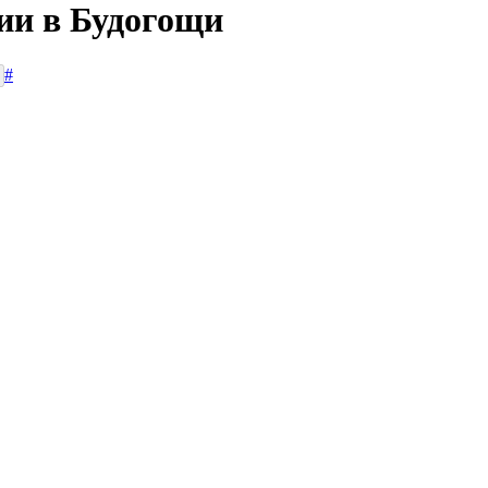
сии в Будогощи
#