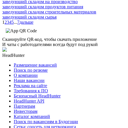
заведующий складом на производство
заведующий складом продуктов питания
заведующий складом строительных материалов
заведующий складом сырья
1
2
3
4
5
...
7
дальше
Сканируйте QR-код, чтобы скачать приложение
И чаты с работодателями всегда будут под рукой
HeadHunter
Размещение вакансий
Поиск по резюме
О компании
Наши вакансии
Реклама на сайте
Требования к ПО
Безопасный HeadHunter
HeadHunter API
Партнерам
Инвесторам
Каталог компаний
Поиск по вакансиям в Будогощи
Сетка: соцсеть для нетворкинга