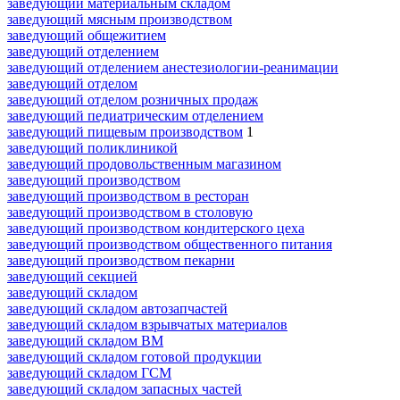
заведующий материальным складом
заведующий мясным производством
заведующий общежитием
заведующий отделением
заведующий отделением анестезиологии-реанимации
заведующий отделом
заведующий отделом розничных продаж
заведующий педиатрическим отделением
заведующий пищевым производством
1
заведующий поликлиникой
заведующий продовольственным магазином
заведующий производством
заведующий производством в ресторан
заведующий производством в столовую
заведующий производством кондитерского цеха
заведующий производством общественного питания
заведующий производством пекарни
заведующий секцией
заведующий складом
заведующий складом автозапчастей
заведующий складом взрывчатых материалов
заведующий складом ВМ
заведующий складом готовой продукции
заведующий складом ГСМ
заведующий складом запасных частей