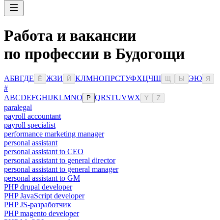
Работа и вакансии
по профессии в Будогощи
А
Б
В
Г
Д
Е
Ж
З
И
К
Л
М
Н
О
П
Р
С
Т
У
Ф
Х
Ц
Ч
Ш
Э
Ю
Ё
Й
Щ
Ы
Я
#
A
B
C
D
E
F
G
H
I
J
K
L
M
N
O
Q
R
S
T
U
V
W
X
P
Y
Z
paralegal
payroll accountant
payroll specialist
performance marketing manager
personal assistant
personal assistant to CEO
personal assistant to general director
personal assistant to general manager
personal assistant to GM
PHP drupal developer
PHP JavaScript developer
PHP JS-разработчик
PHP magento developer