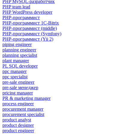
PHP MySQL-разработчик
PHP team lead
PHP WordPress developer
PHP-программист
PHP-программист 1C-Bitrix
PHP-программист (middle)
PHP-программист (Symfony)
PHP-программист (Yii 2)
piping engineer
planning engineer
planning specialist
plant manager
PL SQL developer
ppc manager
ppc specialist
pre-sale engineer
pre-sale менеджер
pricing manager
PR & marketing manager
process engineer
procurement manager
procurement specialist
product analyst
product designer
product engineer