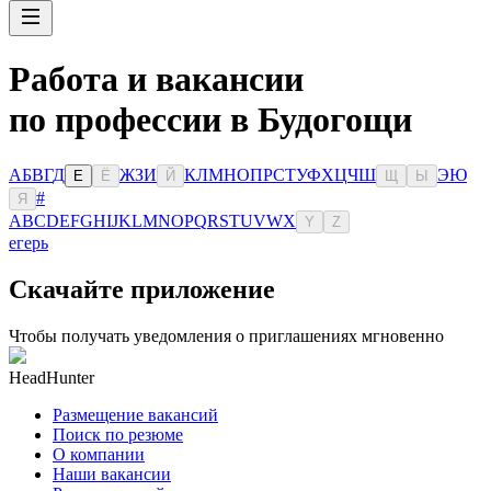
Работа и вакансии
по профессии в Будогощи
А
Б
В
Г
Д
Ж
З
И
К
Л
М
Н
О
П
Р
С
Т
У
Ф
Х
Ц
Ч
Ш
Э
Ю
Е
Ё
Й
Щ
Ы
#
Я
A
B
C
D
E
F
G
H
I
J
K
L
M
N
O
P
Q
R
S
T
U
V
W
X
Y
Z
егерь
Скачайте приложение
Чтобы получать уведомления о приглашениях мгновенно
HeadHunter
Размещение вакансий
Поиск по резюме
О компании
Наши вакансии